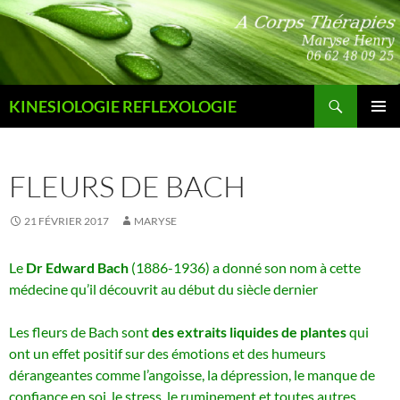
Aller
au
contenu
Recherche
KINESIOLOGIE REFLEXOLOGIE
MENU
PRINCI
FLEURS DE BACH
21 FÉVRIER 2017
MARYSE
Le
Dr Edward Bach
(1886-1936) a donné son nom à cette
médecine qu’il découvrit au début du siècle dernier
Les fleurs de Bach sont
des extraits liquides de plantes
qui
ont un effet positif sur des émotions et des humeurs
dérangeantes comme l’angoisse, la dépression, le manque de
confiance en soi, le stress, le ruminement et toutes autres