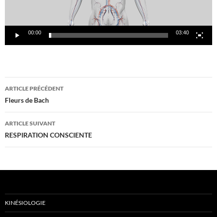
00:00
03:40
Navigation
ARTICLE PRÉCÉDENT
des
Fleurs de Bach
articles
ARTICLE SUIVANT
RESPIRATION CONSCIENTE
KINÉSIOLOGIE